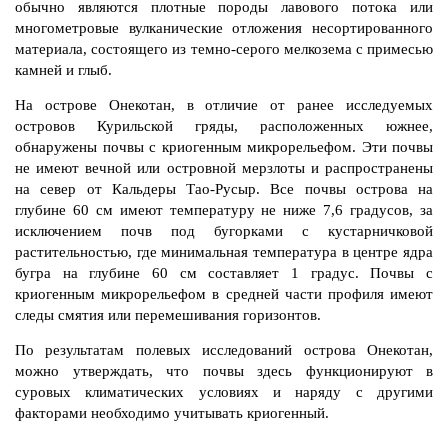
обычно являются плотные породы лавового потока или
многометровые вулканические отложения несортированного
материала, состоящего из темно-серого мелкозема с примесью
камней и глыб.
На острове Онекотан, в отличие от ранее исследуемых
островов Курильской гряды, расположенных южнее,
обнаружены почвы с криогенным микрорельефом. Эти почвы
не имеют вечной или островной мерзлоты и распространены
на север от Кальдеры Тао-Русыр. Все почвы острова на
глубине 60 см имеют температуру не ниже 7,6 градусов, за
исключением почв под бугорками с кустарничковой
растительностью, где минимальная температура в центре ядра
бугра на глубине 60 см составляет 1 градус. Почвы с
криогенным микрорельефом в средней части профиля имеют
следы смятия или перемешивания горизонтов.
По результатам полевых исследований острова Онекотан,
можно утверждать, что почвы здесь функционируют в
суровых климатических условиях и наряду с другими
факторами необходимо учитывать криогенный.