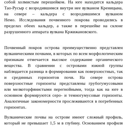
собой холмистым перешейком. На юге находится кальдера
Тао-Русыр с возродившимся внутри нее вулканом Креницына,
на севере – кальдера с возродившимся вулканом
Немо.
Исследования почвенного покрова проводились в
пределах обеих кальдер, а также в перешейке на склоне
разрушенного аппарата вулкана Кржижановского.
Почвенный покров острова преимущественно представлен
вулканическими почвами, в которых по всем морфологическим
признакам отмечается высокое содержание органического
вещества. В сравнении с островами южной группы
наблюдается разница в формировании как поверхностных, так
и срединных горизонтов почв. На севере острова
поверхностные горизонты представлены грубогумусовыми
или мелкоторфянистыми перегнойными, тогда как на юге в
основном формируются серо- и темногумусовые горизонты.
Аналогичные закономерности прослеживаются в погребенных
горизонтах.
Вулканические почвы на острове имеют сложный профиль,
который не превышает 1,5 м в глубину. Основанием профиля