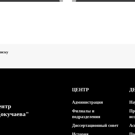
писку
ЦЕНТР
Д
Администрация
На
ентр
Филиалы и
Пр
Докучаева"
подразделения
ис
Диссертационный совет
Ас
История
Пр