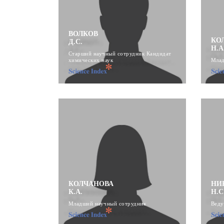
ВОЛКОВ
КО
Д.С.
Н.А
Старший научный сотрудник Кандидат
химических наук
Млад
КОЛЧАНОВА
НИ
К.А.
Н.С
Младший научный сотрудник
Веду