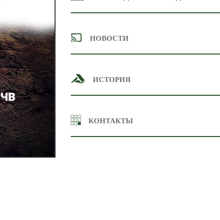
текст
НОВОСТИ
текст
ИСТОРИЯ
Лаборатория была организована в 1931 году 
1971 г.г. ею руководил доктор с.-х. наук Ю.А.
КОНТАКТЫ
объединенной лаборатории физико-химии и м
Н.И.Горбунов. С 1981г. 2006г лабораторию в
момента образования лаборатории основное 
Телефон:
теоретические и методические проблемы ио
E-mail:
Ю.А.Поляков, Т.Ф. Антипова-Каратаева) и к
70-х годов были теснейшим образом связ
мелиорации солонцовых почв (И.Н.Антипов-
Л.Я.Мамаева и др.) и с проблемой долгоживу
закономерностями их распределения в систе
Л.Ф.Назарова, Н.В.Березина, Л.В.Петрова). 