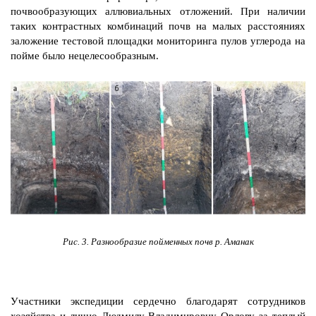
почвообразующих аллювиальных отложений. При наличии
таких контрастных комбинаций почв на малых расстояниях
заложение тестовой площадки мониторинга пулов углерода на
пойме было нецелесообразным.
Рис. 3. Разнообразие пойменных почв р. Аманак
Участники экспедиции сердечно благодарят сотрудников
хозяйства и лично Людмилу Владимировну Орлову за теплый