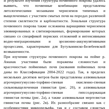
В результате изучения структуры почвенного покрова удалось
выявить, что почвенные комбинации представлены
литологическими мозаиками черноземов типичных и
выщелоченных с участием смытых почв на породах различной
степени скелетности и карбонатности. Зональная структура
почвенного покрова также осложнена вариациями черноземов
элювиированных и слитизированных, формирование которых
связано со спецификой пермских отложений и интенсивными
водно-миграционными и эрозионно-аккумулятивными
процессами, характерными для Бугульминско-Белебеевской
возвышенности.
При изучении структуры почвенного покрова на пойме р.
Аманак участники были поражены сложностью и
красочностью пойменных почв (названия пойменных почв
даны по Классификации 2004-2022 года). Так, в пределах
нескольких десятков метров были представлены аллювиальная
агрочерногумусово-торфяно-глеевая окисленно-глеевая
сильновыщелоченная глинистая (рис. 2б), и аллювиальная
агрочерногумусово-торфяно-глеевая гипссодержащая
глинистая почвы (рис. 2а), а также аллювиальная мергелистая
глинистая почва (рис. 2в). Их разнообразие связано как с
особенностями микрорельефа, так и с составом слоистых