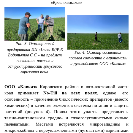
«Красносельское»
Рис. 3. Осмотр полей
предприятия ИП «Глава К(Ф)Х
Рис 4. Осмотр состояния
Водопьянов С.С.» на предмет
посевов совместно с агрономами
состояния посевов и
и руководством ООО «Кавказ»
оструктуренности гумусового
горизонта почв.
ООО «Кавказ»
Кировского района в юго-восточной части
края применяет
No-Till на всех полях
, однако, его
особенность – применение биологических препаратов (вместо
химических) в качестве элементов системы питания и защиты
растений (рисунок 4). Почвы этого участка представлены
темно-каштановыми средне- и тяжелосуглинистыми сильно
пылеватыми. Местами встречаются микрозападины и
микроложбины с переувлажненными (луговатыми) вариантами