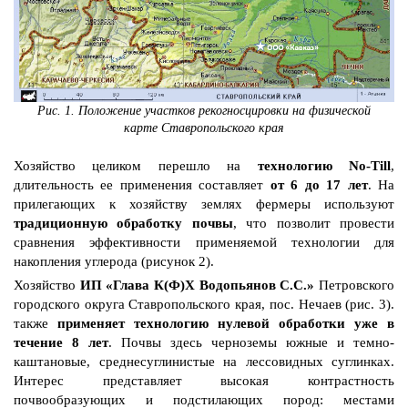
Рис. 1. Положение участков рекогносцировки на физической
карте
Ставропольского края
Хозяйство целиком перешло на
технологию No-Till
,
длительность ее применения составляет
от 6 до 17 лет
. На
прилегающих к хозяйству землях фермеры используют
традиционную обработку почвы
, что позволит провести
сравнения эффективности применяемой технологии для
накопления углерода (рисунок 2).
Хозяйство
ИП «Глава К(Ф)Х Водопьянов С.С.»
Петровского
городского округа Ставропольского края, пос. Нечаев (рис. 3).
также
применяет технологию нулевой обработки уже в
течение 8 лет
. Почвы здесь черноземы южные и темно-
каштановые, среднесуглинистые на лессовидных суглинках.
Интерес представляет высокая контрастность
почвообразующих и подстилающих пород: местами